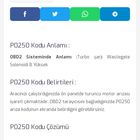
Facebook'ta Paylaş
Twitter'da Paylaş
WhatsApp'ta Paylaş
Telegram
P0250 Kodu Anlamı :
OBD2 Sisteminde Anlamı :
Turbo şarjı Wastegate
Solenoidi B Yüksek
P0250 Kodu Belirtileri :
Aracınızı çalıştırdığınızda ön panelde turuncu motor arızası
işareti çıkmaktadır. OBD2 tarayıcısını bağladığınızda P0250
arıza kodunun ekranda belirdiğini görebilirsiniz.
P0250 Kodu Çözümü