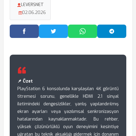
LEVERSNET
02.06.2026
Facebook'ta Paylaş
Twitter'da Paylaş
WhatsApp'ta Paylaş
Telegram
📌 Özet
PlayStation 6 konsolunda karşılaşılan 4K görüntü
titremesi sorunu, genellikle HDMI 2.1 sinyal
iletimindeki dengesizlikler, yanlış yapılandırılmış
ekran ayarları veya yazılımsal senkronizasyon
hatalarından kaynaklanmaktadır. Bu rehber,
yüksek çözünürlüklü oyun deneyimini kesintiye
uğratan bu teknik aksaklığı gidermek için donanım