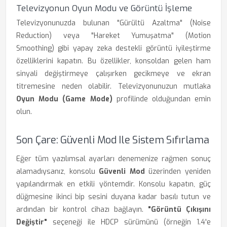
Televizyonun Oyun Modu ve Görüntü İşleme
Televizyonunuzda bulunan "Gürültü Azaltma" (Noise
Reduction) veya "Hareket Yumuşatma" (Motion
Smoothing) gibi yapay zeka destekli görüntü iyileştirme
özelliklerini kapatın. Bu özellikler, konsoldan gelen ham
sinyali değiştirmeye çalışırken gecikmeye ve ekran
titremesine neden olabilir. Televizyonunuzun mutlaka
Oyun Modu (Game Mode)
profilinde olduğundan emin
olun.
Son Çare: Güvenli Mod Ile Sistem Sıfırlama
Eğer tüm yazılımsal ayarları denemenize rağmen sonuç
alamadıysanız, konsolu
Güvenli Mod
üzerinden yeniden
yapılandırmak en etkili yöntemdir. Konsolu kapatın, güç
düğmesine ikinci bip sesini duyana kadar basılı tutun ve
ardından bir kontrol cihazı bağlayın.
"Görüntü Çıkışını
Değiştir"
seçeneği ile HDCP sürümünü (örneğin 1.4'e