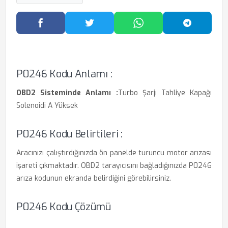
Facebook'ta Paylaş
Twitter'da Paylaş
WhatsApp'ta Paylaş
Telegram
P0246 Kodu Anlamı :
OBD2 Sisteminde Anlamı :
Turbo Şarjı Tahliye Kapağı
Solenoidi A Yüksek
P0246 Kodu Belirtileri :
Aracınızı çalıştırdığınızda ön panelde turuncu motor arızası
işareti çıkmaktadır. OBD2 tarayıcısını bağladığınızda P0246
arıza kodunun ekranda belirdiğini görebilirsiniz.
P0246 Kodu Çözümü