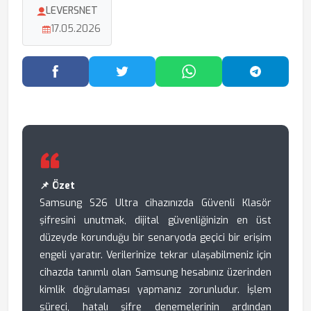
LEVERSNET
17.05.2026
Facebook'ta Paylaş
Twitter'da Paylaş
WhatsApp'ta Paylaş
Telegram
📌 Özet
Samsung S26 Ultra cihazınızda Güvenli Klasör
şifresini unutmak, dijital güvenliğinizin en üst
düzeyde korunduğu bir senaryoda geçici bir erişim
engeli yaratır. Verilerinize tekrar ulaşabilmeniz için
cihazda tanımlı olan Samsung hesabınız üzerinden
kimlik doğrulaması yapmanız zorunludur. İşlem
süreci, hatalı şifre denemelerinin ardından