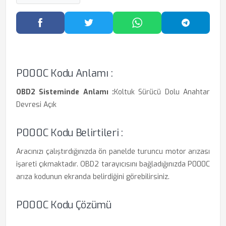
Facebook'ta Paylaş
Twitter'da Paylaş
WhatsApp'ta Paylaş
Telegram
P000C Kodu Anlamı :
OBD2 Sisteminde Anlamı :
Koltuk Sürücü Dolu Anahtar
Devresi Açık
P000C Kodu Belirtileri :
Aracınızı çalıştırdığınızda ön panelde turuncu motor arızası
işareti çıkmaktadır. OBD2 tarayıcısını bağladığınızda P000C
arıza kodunun ekranda belirdiğini görebilirsiniz.
P000C Kodu Çözümü