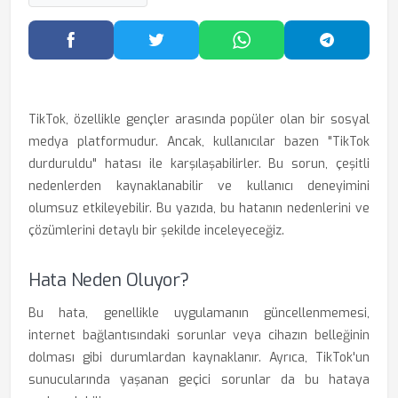
Facebook'ta Paylaş
Twitter'da Paylaş
WhatsApp'ta Paylaş
Telegram
TikTok, özellikle gençler arasında popüler olan bir sosyal
medya platformudur. Ancak, kullanıcılar bazen "TikTok
durduruldu" hatası ile karşılaşabilirler. Bu sorun, çeşitli
nedenlerden kaynaklanabilir ve kullanıcı deneyimini
olumsuz etkileyebilir. Bu yazıda, bu hatanın nedenlerini ve
çözümlerini detaylı bir şekilde inceleyeceğiz.
Hata Neden Oluyor?
Bu hata, genellikle uygulamanın güncellenmemesi,
internet bağlantısındaki sorunlar veya cihazın belleğinin
dolması gibi durumlardan kaynaklanır. Ayrıca, TikTok'un
sunucularında yaşanan geçici sorunlar da bu hataya