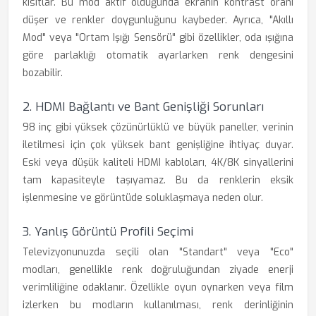
kısıtlar. Bu mod aktif olduğunda ekranın kontrast oranı
düşer ve renkler doygunluğunu kaybeder. Ayrıca, "Akıllı
Mod" veya "Ortam Işığı Sensörü" gibi özellikler, oda ışığına
göre parlaklığı otomatik ayarlarken renk dengesini
bozabilir.
2. HDMI Bağlantı ve Bant Genişliği Sorunları
98 inç gibi yüksek çözünürlüklü ve büyük paneller, verinin
iletilmesi için çok yüksek bant genişliğine ihtiyaç duyar.
Eski veya düşük kaliteli HDMI kabloları, 4K/8K sinyallerini
tam kapasiteyle taşıyamaz. Bu da renklerin eksik
işlenmesine ve görüntüde soluklaşmaya neden olur.
3. Yanlış Görüntü Profili Seçimi
Televizyonunuzda seçili olan "Standart" veya "Eco"
modları, genellikle renk doğruluğundan ziyade enerji
verimliliğine odaklanır. Özellikle oyun oynarken veya film
izlerken bu modların kullanılması, renk derinliğinin