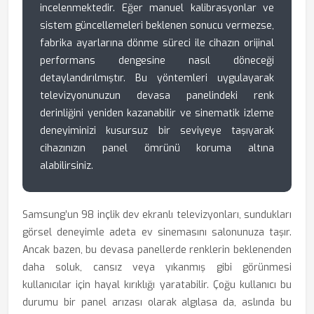
incelenmektedir. Eğer manuel kalibrasyonlar ve
sistem güncellemeleri beklenen sonucu vermezse,
fabrika ayarlarına dönme süreci ile cihazın orijinal
performans dengesine nasıl döneceği
detaylandırılmıştır. Bu yöntemleri uygulayarak
televizyonunuzun devasa panelindeki renk
derinliğini yeniden kazanabilir ve sinematik izleme
deneyiminizi kusursuz bir seviyeye taşıyarak
cihazınızın panel ömrünü koruma altına
alabilirsiniz.
Samsung’un 98 inçlik dev ekranlı televizyonları, sundukları
görsel deneyimle adeta ev sinemasını salonunuza taşır.
Ancak bazen, bu devasa panellerde renklerin beklenenden
daha soluk, cansız veya yıkanmış gibi görünmesi
kullanıcılar için hayal kırıklığı yaratabilir. Çoğu kullanıcı bu
durumu bir panel arızası olarak algılasa da, aslında bu