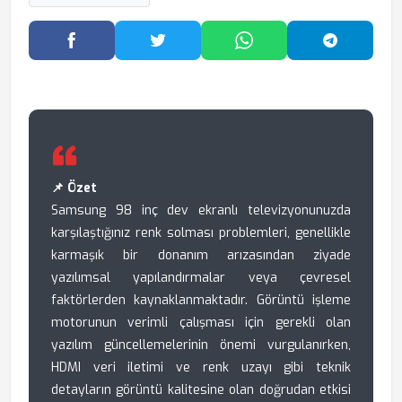
Facebook'ta Paylaş
Twitter'da Paylaş
WhatsApp'ta Paylaş
Telegram
📌 Özet
Samsung 98 inç dev ekranlı televizyonunuzda
karşılaştığınız renk solması problemleri, genellikle
karmaşık bir donanım arızasından ziyade
yazılımsal yapılandırmalar veya çevresel
faktörlerden kaynaklanmaktadır. Görüntü işleme
motorunun verimli çalışması için gerekli olan
yazılım güncellemelerinin önemi vurgulanırken,
HDMI veri iletimi ve renk uzayı gibi teknik
detayların görüntü kalitesine olan doğrudan etkisi