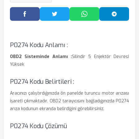
Facebook'ta Paylaş
Twitter'da Paylaş
WhatsApp'ta Paylaş
Telegram
P0274 Kodu Anlamı :
OBD2 Sisteminde Anlamı :
Silindir 5 Enjektör Devresi
Yüksek
P0274 Kodu Belirtileri :
Aracınızı çalıştırdığınızda ön panelde turuncu motor arızası
işareti çıkmaktadır. OBD2 tarayıcısını bağladığınızda P0274
arıza kodunun ekranda belirdiğini görebilirsiniz.
P0274 Kodu Çözümü