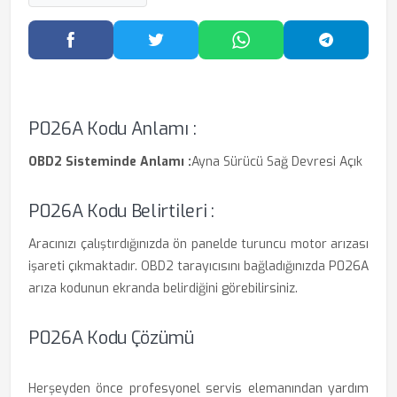
Facebook'ta Paylaş
Twitter'da Paylaş
WhatsApp'ta Paylaş
Telegram
P026A Kodu Anlamı :
OBD2 Sisteminde Anlamı :
Ayna Sürücü Sağ Devresi Açık
P026A Kodu Belirtileri :
Aracınızı çalıştırdığınızda ön panelde turuncu motor arızası
işareti çıkmaktadır. OBD2 tarayıcısını bağladığınızda P026A
arıza kodunun ekranda belirdiğini görebilirsiniz.
P026A Kodu Çözümü
Herşeyden önce profesyonel servis elemanından yardım