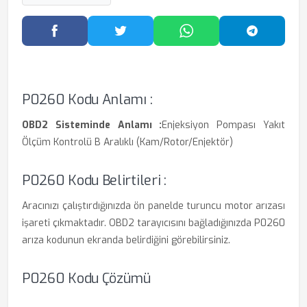
Facebook'ta Paylaş
Twitter'da Paylaş
WhatsApp'ta Paylaş
Telegram
P0260 Kodu Anlamı :
OBD2 Sisteminde Anlamı :
Enjeksiyon Pompası Yakıt
Ölçüm Kontrolü B Aralıklı (Kam/Rotor/Enjektör)
P0260 Kodu Belirtileri :
Aracınızı çalıştırdığınızda ön panelde turuncu motor arızası
işareti çıkmaktadır. OBD2 tarayıcısını bağladığınızda P0260
arıza kodunun ekranda belirdiğini görebilirsiniz.
P0260 Kodu Çözümü