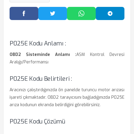
Facebook'ta Paylaş
Twitter'da Paylaş
WhatsApp'ta Paylaş
Telegram
P025E Kodu Anlamı :
OBD2 Sisteminde Anlamı :
ASM Kontrol Devresi
Aralığı/Performansı
P025E Kodu Belirtileri :
Aracınızı çalıştırdığınızda ön panelde turuncu motor arızası
işareti çıkmaktadır. OBD2 tarayıcısını bağladığınızda P025E
arıza kodunun ekranda belirdiğini görebilirsiniz.
P025E Kodu Çözümü