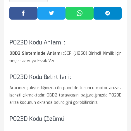
Facebook'ta Paylaş
Twitter'da Paylaş
WhatsApp'ta Paylaş
Telegram
P023D Kodu Anlamı :
OBD2 Sisteminde Anlamı :
SCP (J1850) Birincil Kimlik için
Geçersiz veya Eksik Veri
P023D Kodu Belirtileri :
Aracınızı çalıştırdığınızda ön panelde turuncu motor arızası
işareti çıkmaktadır. OBD2 tarayıcısını bağladığınızda P023D
arıza kodunun ekranda belirdiğini görebilirsiniz.
P023D Kodu Çözümü