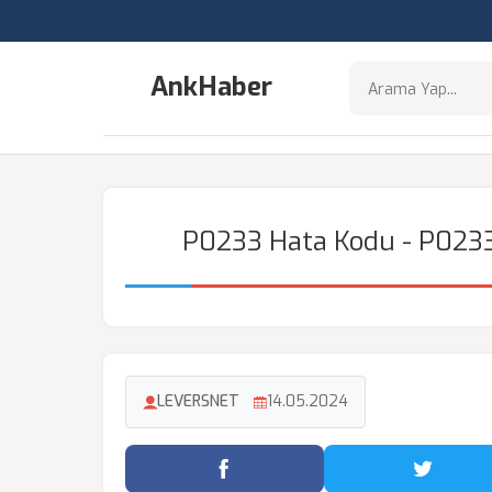
AnkHaber
P0233 Hata Kodu - P023
LEVERSNET
14.05.2024
Facebook'ta Paylaş
Twitter