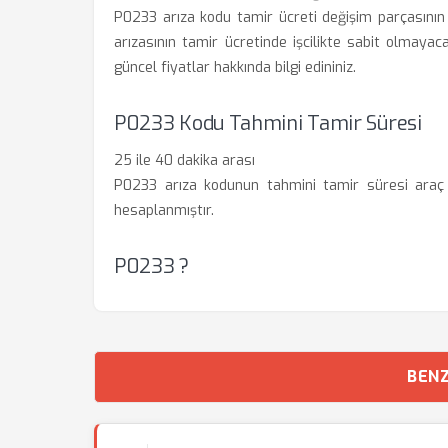
P0233 arıza kodu tamir ücreti değişim parçasının d
arızasının tamir ücretinde işcilikte sabit olmayacak
güncel fiyatlar hakkında bilgi edininiz.
P0233 Kodu Tahmini Tamir Süresi
25 ile 40 dakika arası
P0233 arıza kodunun tahmini tamir süresi araç t
hesaplanmıştır.
P0233 ?
BENZ