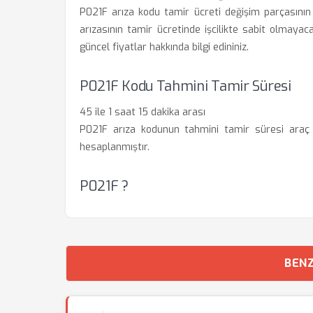
P021F arıza kodu tamir ücreti değişim parçasının d
arızasının tamir ücretinde işcilikte sabit olmayacak
güncel fiyatlar hakkında bilgi edininiz.
P021F Kodu Tahmini Tamir Süresi
45 ile 1 saat 15 dakika arası
P021F arıza kodunun tahmini tamir süresi araç t
hesaplanmıştır.
P021F ?
BENZ