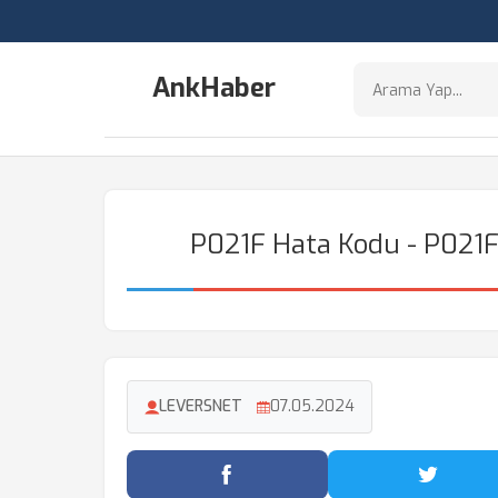
AnkHaber
P021F Hata Kodu - P021
LEVERSNET
07.05.2024
Facebook'ta Paylaş
Twitter