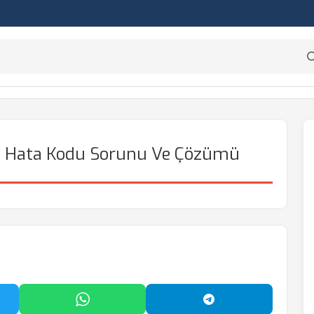
F Hata Kodu Sorunu Ve Çözümü
'da Paylaş
WhatsApp'ta Paylaş
Telegram'da Payl