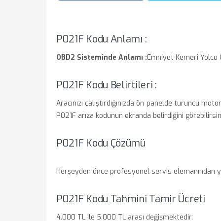
P021F Kodu Anlamı :
OBD2 Sisteminde Anlamı :
Emniyet Kemeri Yolcu Ö
P021F Kodu Belirtileri :
Aracınızı çalıştırdığınızda ön panelde turuncu motor
P021F arıza kodunun ekranda belirdiğini görebilirsin
P021F Kodu Çözümü
Herşeyden önce profesyonel servis elemanından ya
P021F Kodu Tahmini Tamir Ücreti
4.000 TL ile 5.000 TL arası değişmektedir.