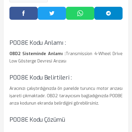
Facebook'ta Paylaş
Twitter'da Paylaş
WhatsApp'ta Paylaş
Telegram
P008E Kodu Anlamı :
OBD2 Sisteminde Anlamı :
Transmission 4-Wheel Drive
Low Gösterge Devresi Arızası
P008E Kodu Belirtileri :
Aracınızı çalıştırdığınızda ön panelde turuncu motor arızası
işareti çıkmaktadır. OBD2 tarayıcısını bağladığınızda P008E
arıza kodunun ekranda belirdiğini görebilirsiniz.
P008E Kodu Çözümü