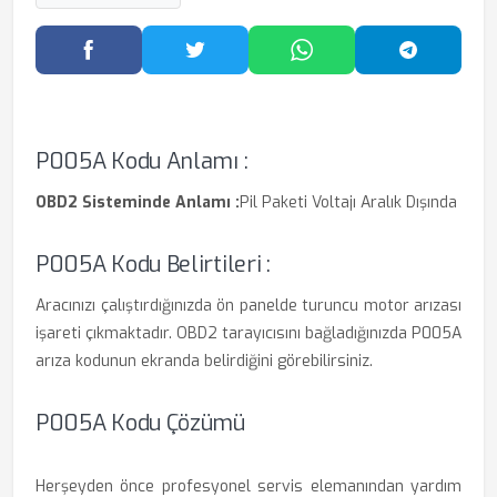
Facebook'ta Paylaş
Twitter'da Paylaş
WhatsApp'ta Paylaş
Telegram
P005A Kodu Anlamı :
OBD2 Sisteminde Anlamı :
Pil Paketi Voltajı Aralık Dışında
P005A Kodu Belirtileri :
Aracınızı çalıştırdığınızda ön panelde turuncu motor arızası
işareti çıkmaktadır. OBD2 tarayıcısını bağladığınızda P005A
arıza kodunun ekranda belirdiğini görebilirsiniz.
P005A Kodu Çözümü
Herşeyden önce profesyonel servis elemanından yardım