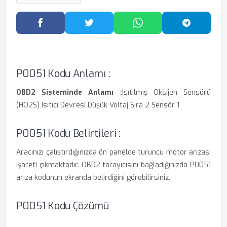
Facebook'ta Paylaş
Twitter'da Paylaş
WhatsApp'ta Paylaş
Telegram
P0051 Kodu Anlamı :
OBD2 Sisteminde Anlamı :
Isıtılmış Oksijen Sensörü
(HO2S) Isıtıcı Devresi Düşük Voltaj Sıra 2 Sensör 1
P0051 Kodu Belirtileri :
Aracınızı çalıştırdığınızda ön panelde turuncu motor arızası
işareti çıkmaktadır. OBD2 tarayıcısını bağladığınızda P0051
arıza kodunun ekranda belirdiğini görebilirsiniz.
P0051 Kodu Çözümü