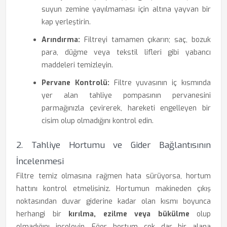
suyun zemine yayılmaması için altına yayvan bir
kap yerleştirin.
Arındırma:
Filtreyi tamamen çıkarın; saç, bozuk
para, düğme veya tekstil lifleri gibi yabancı
maddeleri temizleyin.
Pervane Kontrolü:
Filtre yuvasının iç kısmında
yer alan tahliye pompasının pervanesini
parmağınızla çevirerek, hareketi engelleyen bir
cisim olup olmadığını kontrol edin.
2. Tahliye Hortumu ve Gider Bağlantısının
İncelenmesi
Filtre temiz olmasına rağmen hata sürüyorsa, hortum
hattını kontrol etmelisiniz. Hortumun makineden çıkış
noktasından duvar giderine kadar olan kısmı boyunca
herhangi bir
kırılma, ezilme veya bükülme
olup
olmadığını inceleyin. Eğer hortum çok dar bir alana