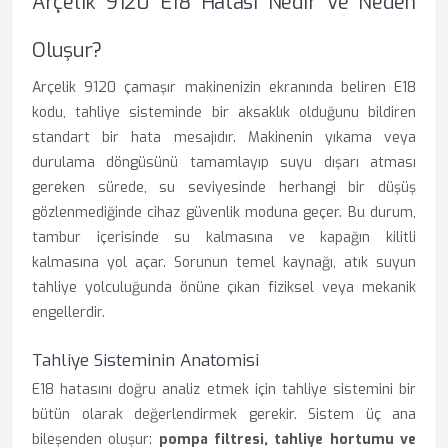
Arçelik 9120 E18 Hatası Nedir Ve Neden
Oluşur?
Arçelik 9120 çamaşır makinenizin ekranında beliren E18
kodu, tahliye sisteminde bir aksaklık olduğunu bildiren
standart bir hata mesajıdır. Makinenin yıkama veya
durulama döngüsünü tamamlayıp suyu dışarı atması
gereken sürede, su seviyesinde herhangi bir düşüş
gözlenmediğinde cihaz güvenlik moduna geçer. Bu durum,
tambur içerisinde su kalmasına ve kapağın kilitli
kalmasına yol açar. Sorunun temel kaynağı, atık suyun
tahliye yolculuğunda önüne çıkan fiziksel veya mekanik
engellerdir.
Tahliye Sisteminin Anatomisi
E18 hatasını doğru analiz etmek için tahliye sistemini bir
bütün olarak değerlendirmek gerekir. Sistem üç ana
bileşenden oluşur:
pompa filtresi, tahliye hortumu ve