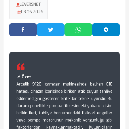
LEVERSNET
03.06.2026
Facebook'ta Paylaş
Twitter'da Paylaş
WhatsApp'ta Paylaş
Telegram
📌 Özet
Arçelik 9120 çamaşır makinesinde beliren E18
hatası, cihazın içerisinde biriken atık suyun tahliye
edilemediğini gösteren kritik bir teknik uyarıdır. Bu
durum genellikle pompa filtresindeki yabancı cisim
birikintileri, tahliye hortumundaki fiziksel engeller
veya pompa motorunun mekanik yorgunluğu gibi
faktörlerden kaynaklanmaktadır. Kullanıcıların