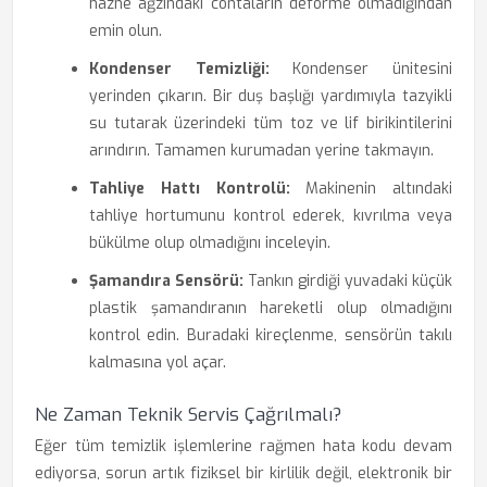
hazne ağzındaki contaların deforme olmadığından
emin olun.
Kondenser Temizliği:
Kondenser ünitesini
yerinden çıkarın. Bir duş başlığı yardımıyla tazyikli
su tutarak üzerindeki tüm toz ve lif birikintilerini
arındırın. Tamamen kurumadan yerine takmayın.
Tahliye Hattı Kontrolü:
Makinenin altındaki
tahliye hortumunu kontrol ederek, kıvrılma veya
bükülme olup olmadığını inceleyin.
Şamandıra Sensörü:
Tankın girdiği yuvadaki küçük
plastik şamandıranın hareketli olup olmadığını
kontrol edin. Buradaki kireçlenme, sensörün takılı
kalmasına yol açar.
Ne Zaman Teknik Servis Çağrılmalı?
Eğer tüm temizlik işlemlerine rağmen hata kodu devam
ediyorsa, sorun artık fiziksel bir kirlilik değil, elektronik bir