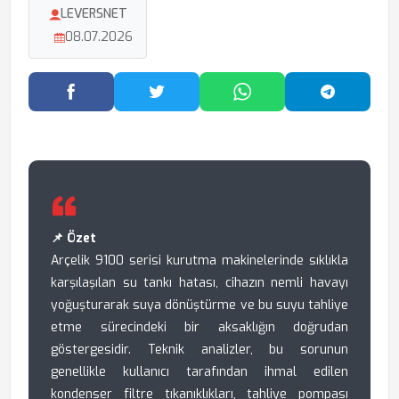
LEVERSNET
08.07.2026
Facebook'ta Paylaş
Twitter'da Paylaş
WhatsApp'ta Paylaş
Telegram
📌 Özet
Arçelik 9100 serisi kurutma makinelerinde sıklıkla
karşılaşılan su tankı hatası, cihazın nemli havayı
yoğuşturarak suya dönüştürme ve bu suyu tahliye
etme sürecindeki bir aksaklığın doğrudan
göstergesidir. Teknik analizler, bu sorunun
genellikle kullanıcı tarafından ihmal edilen
kondenser filtre tıkanıklıkları, tahliye pompası