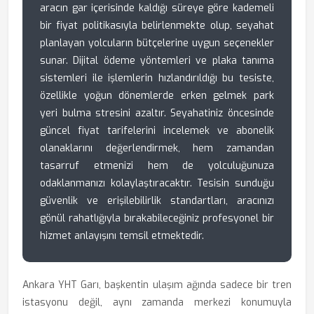
aracın gar içerisinde kaldığı süreye göre kademeli
bir fiyat politikasıyla belirlenmekte olup, seyahat
planlayan yolcuların bütçelerine uygun seçenekler
sunar. Dijital ödeme yöntemleri ve plaka tanıma
sistemleri ile işlemlerin hızlandırıldığı bu tesiste,
özellikle yoğun dönemlerde erken gelmek park
yeri bulma stresini azaltır. Seyahatiniz öncesinde
güncel fiyat tarifelerini incelemek ve abonelik
olanaklarını değerlendirmek, hem zamandan
tasarruf etmenizi hem de yolculuğunuza
odaklanmanızı kolaylaştıracaktır. Tesisin sunduğu
güvenlik ve erişilebilirlik standartları, aracınızı
gönül rahatlığıyla bırakabileceğiniz profesyonel bir
hizmet anlayışını temsil etmektedir.
Ankara YHT Garı, başkentin ulaşım ağında sadece bir tren
istasyonu değil, aynı zamanda merkezi konumuyla