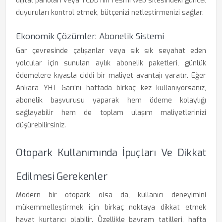
dijital panoları veya TCDD’nin resmi web sitesindeki güncel
duyuruları kontrol etmek, bütçenizi netleştirmenizi sağlar.
Ekonomik Çözümler: Abonelik Sistemi
Gar çevresinde çalışanlar veya sık sık seyahat eden
yolcular için sunulan aylık abonelik paketleri, günlük
ödemelere kıyasla ciddi bir maliyet avantajı yaratır. Eğer
Ankara YHT Garı'nı haftada birkaç kez kullanıyorsanız,
abonelik başvurusu yaparak hem ödeme kolaylığı
sağlayabilir hem de toplam ulaşım maliyetlerinizi
düşürebilirsiniz.
Otopark Kullanımında İpuçları Ve Dikkat
Edilmesi Gerekenler
Modern bir otopark olsa da, kullanıcı deneyimini
mükemmelleştirmek için birkaç noktaya dikkat etmek
hayat kurtarıcı olabilir. Özellikle bayram tatilleri, hafta