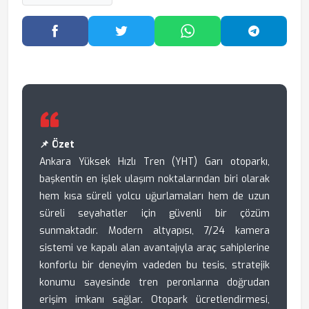
Facebook'ta Paylaş
Twitter'da Paylaş
WhatsApp'ta Paylaş
Telegram
📌 Özet
Ankara Yüksek Hızlı Tren (YHT) Garı otoparkı,
başkentin en işlek ulaşım noktalarından biri olarak
hem kısa süreli yolcu uğurlamaları hem de uzun
süreli seyahatler için güvenli bir çözüm
sunmaktadır. Modern altyapısı, 7/24 kamera
sistemi ve kapalı alan avantajıyla araç sahiplerine
konforlu bir deneyim vadeden bu tesis, stratejik
konumu sayesinde tren peronlarına doğrudan
erişim imkanı sağlar. Otopark ücretlendirmesi,