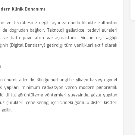
 Modern Klinik Donanımı
ne ve tecrübesine değil, aynı zamanda klinikte kullanılan
e de doğrudan bağlıdır. Teknoloji geliştikçe, tedavi süreleri
 ve hata payı sıfıra yaklaşmaktadır. Sincan diş sağlığı
nin (Digital Dentistry) getirdiği tüm yenilikleri aktif olarak
s
 en önemli adımıdır. Kliniğe herhangi bir şikayetle veya genel
diş yapıları, minimum radyasyon veren modern panoramik
klü dijital görüntüleme yöntemleri sayesinde, gözle yapılan
 çürükleri, çene kemiği içerisindeki gömülü dişler, kistler,
edilir.