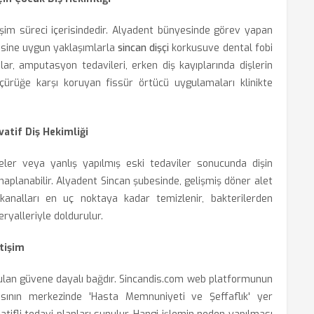
elişim süreci içerisindedir. Alyadent bünyesinde görev yapan
jisine uygun yaklaşımlarla
sincan dişçi
korkusuve dental fobi
ar, amputasyon tedavileri, erken diş kayıplarında dişlerin
 çürüğe karşı koruyan fissür örtücü uygulamaları klinikte
atif Diş Hekimliği
rbeler veya yanlış yapılmış eski tedaviler sonucunda dişin
haplanabilir. Alyadent Sincan şubesinde, gelişmiş döner alet
 kanalları en uç noktaya kadar temizlenir, bakterilerden
eryalleriyle doldurulur.
tişim
rulan güvene dayalı bağdır. Sincandis.com web platformunun
sının merkezinde 'Hasta Memnuniyeti ve Şeffaflık' yer