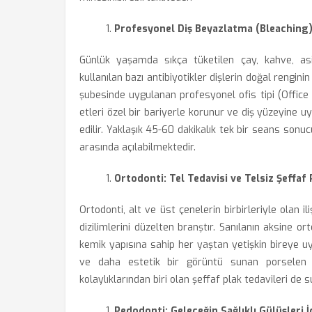
Profesyonel Diş Beyazlatma (Bleaching
Günlük yaşamda sıkça tüketilen çay, kahve, asi
kullanılan bazı antibiyotikler dişlerin doğal reng
şubesinde uygulanan profesyonel ofis tipi (Offic
etleri özel bir bariyerle korunur ve diş yüzeyine uy
edilir. Yaklaşık 45-60 dakikalık tek bir seans sonu
arasında açılabilmektedir.
Ortodonti: Tel Tedavisi ve Telsiz Şeffaf 
Ortodonti, alt ve üst çenelerin birbirleriyle olan il
dizilimlerini düzelten branştır. Sanılanın aksine or
kemik yapısına sahip her yaştan yetişkin bireye u
ve daha estetik bir görüntü sunan porselen br
kolaylıklarından biri olan şeffaf plak tedavileri de 
Pedodonti: Geleceğin Sağlıklı Gülüşleri İ