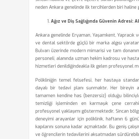
neden Ankara genelinde ilk tercihlerden biri haline 
Ağız ve Diş Sağlığında Güvenin Adresi: 
Ankara genelinde Eryaman, Yaşamkent, Yapracık ve
ve dental sektörde güçlü bir marka algısı yarata
Bulvarı üzerinde modern mimarisi ve tam donanımlı
personeli, alanında uzman hekim kadrosu ve hasta
hizmetleri denildiğindeakla ilk gelen profesyonel m
Polikliniğin temel felsefesi, her hastaya standar
dayalı bir tedavi planı sunmaktır. Her bireyin a
tamamen kendine has (benzersiz) olduğu bilinciyl
temizliği işleminden en karmaşık çene cerrahis
profesyonel yaklaşımı göstermektedir. Sincan bölgesi
deneyimi arayanlar için poliklinik, haftanın 6 gü
kapılarını sonuna kadar açmaktadır. Bu geniş çalış
ve öğrencilerin tedavilerini aksatmadan sürdürebil