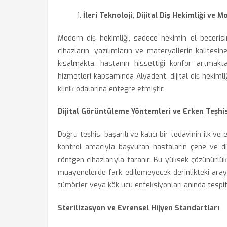
İleri Teknoloji, Dijital Diş Hekimliği ve
Modern diş hekimliği, sadece hekimin el becerisi
cihazların, yazılımların ve materyallerin kalitesin
kısalmakta, hastanın hissettiği konfor artmakta
hizmetleri kapsamında Alyadent, dijital diş hekimliği
klinik odalarına entegre etmiştir.
Dijital Görüntüleme Yöntemleri ve Erken Teşhi
Doğru teşhis, başarılı ve kalıcı bir tedavinin ilk ve
kontrol amacıyla başvuran hastaların çene ve 
röntgen cihazlarıyla taranır. Bu yüksek çözünürlü
muayenelerde fark edilemeyecek derinlikteki arayüz
tümörler veya kök ucu enfeksiyonları anında tespit 
Sterilizasyon ve Evrensel Hijyen Standartları