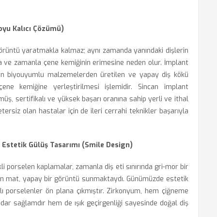
Boyu Kalıcı Çözümü)
 görüntü yaratmakla kalmaz; aynı zamanda yanındaki dişlerin
na ve zamanla çene kemiğinin erimesine neden olur. İmplant
men biyouyumlu malzemelerden üretilen ve yapay diş kökü
çene kemiğine yerleştirilmesi işlemidir. Sincan implant
ş, sertifikalı ve yüksek başarı oranına sahip yerli ve ithal
ersiz olan hastalar için de ileri cerrahi teknikler başarıyla
Estetik Gülüş Tasarımı (Smile Design)
li porselen kaplamalar, zamanla diş eti sınırında gri-mor bir
için mat, yapay bir görüntü sunmaktaydı. Günümüzde estetik
pılı porselenler ön plana çıkmıştır. Zirkonyum, hem çiğneme
adar sağlamdır hem de ışık geçirgenliği sayesinde doğal diş