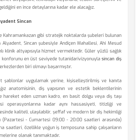
geldiğini en ince detaylarına kadar ele alacağız.
Alyadent Sincan
 Kahramankazan gibi stratejik noktalarda şubeleri bulunan
n Alyadent, Sincan şubesiyle Andiçen Mahallesi, Ahi Mesud
 klinik altyapısıyla hizmet vermektedir. Güler yüzlü sağlık
 konforunu en üst seviyede tutanidarivizyonuyla
sincan diş
erkezlerden biri olmayı başarmıştır.
t şablonlar uygulamak yerine, kişiselleştirilmiş ve kanıta
ğız anatomisinin, diş yapısının ve estetik beklentilerinin
e hareket eden uzman kadro, en basit dolgu veya diş taşı
i operasyonlarına kadar aynı hassasiyeti, titizliği ve
nde kaliteli, ulaşılabilir, şeffaf ve modern bir diş hekimliği
nü (Pazartesi - Cumartesi 09:00 - 20:00 saatleri arasında)
ma saatleri, özellikle yoğun iş temposuna sahip çalışanların
melerine olanak tanımaktadır.