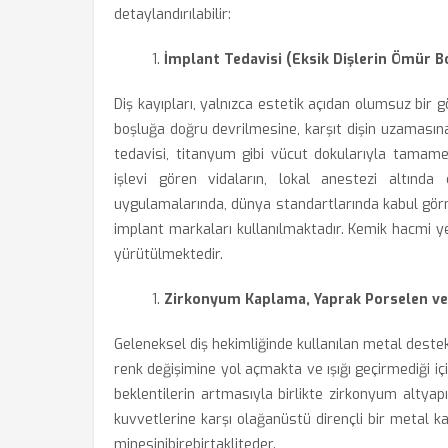
detaylandırılabilir:
İmplant Tedavisi (Eksik Dişlerin Ömür 
Diş kayıpları, yalnızca estetik açıdan olumsuz bir
boşluğa doğru devrilmesine, karşıt dişin uzaması
tedavisi, titanyum gibi vücut dokularıyla tama
işlevi gören vidaların, lokal anestezi altında 
uygulamalarında, dünya standartlarında kabul görmü
implant markaları kullanılmaktadır. Kemik hacmi yet
yürütülmektedir.
Zirkonyum Kaplama, Yaprak Porselen ve 
Geleneksel diş hekimliğinde kullanılan metal destek
renk değişimine yol açmakta ve ışığı geçirmediği 
beklentilerin artmasıyla birlikte zirkonyum altya
kuvvetlerine karşı olağanüstü dirençli bir metal k
minesinibirebirtakliteder.