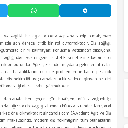
'da Paylaş
WhatsApp'ta Paylaş
Telegram'da Payl
ve sağlıklı bir ağız ile çene yapısına sahip olmak, hem
mizde son derece kritik bir rol oynamaktadır. Diş sağlığı,
 öğütmekle sınırlı kalmayan; konuşma yetisinden diksiyona,
mi sağlığından yüzün genel estetik simetrisine kadar son
mik bir bütündür. Ağız içerisinde meydana gelen en ufak bir
damar hastalıklarından mide problemlerine kadar pek çok
yla, diş hekimliği uygulamaları artık sadece ağrıyan bir dişi
mühendisliği olarak kabul görmektedir.
im alanlarıyla her geçen gün büyüyen, nüfus yoğunluğu
n’da, ağız ve diş sağlığı alanında küresel standartları yerel
merkez öne çıkmaktadır: sincandis.com (Alyadent Ağız ve Diş
nıtım makalesinde, modern diş hekimliğinin tüm olanaklarını
izmet altyapısını, teknolojik vizyonunu, tedavi süreçlerini ve