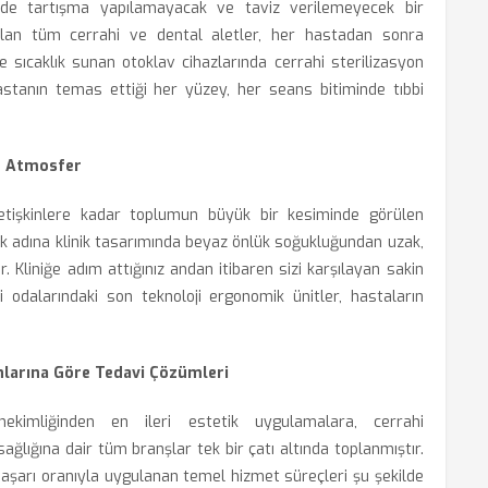
kilde tartışma yapılamayacak ve taviz verilemeyecek bir
ılan tüm cerrahi ve dental aletler, her hastadan sonra
 sıcaklık sunan otoklav cihazlarında cerrahi sterilizasyon
e hastanın temas ettiği her yüzey, her seans bitiminde tıbbi
n Atmosfer
yetişkinlere kadar toplumun büyük bir kesiminde görülen
kmak adına klinik tasarımında beyaz önlük soğukluğundan uzak,
r. Kliniğe adım attığınız andan itibaren sizi karşılayan sakin
odalarındaki son teknoloji ergonomik ünitler, hastaların
nlarına Göre Tedavi Çözümleri
ekimliğinden en ileri estetik uygulamalara, cerrahi
ğlığına dair tüm branşlar tek bir çatı altında toplanmıştır.
 başarı oranıyla uygulanan temel hizmet süreçleri şu şekilde