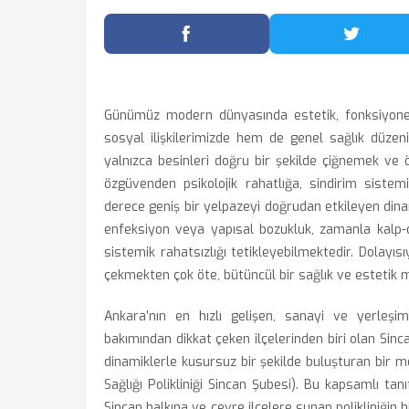
Facebook'ta Paylaş
Twitter
Günümüz modern dünyasında estetik, fonksiyonel 
sosyal ilişkilerimizde hem de genel sağlık düzeni
yalnızca besinleri doğru bir şekilde çiğnemek ve
özgüvenden psikolojik rahatlığa, sindirim siste
derece geniş bir yelpazeyi doğrudan etkileyen dina
enfeksiyon veya yapısal bozukluk, zamanla kalp-
sistemik rahatsızlığı tetikleyebilmektedir. Dolayısı
çekmekten çok öte, bütüncül bir sağlık ve estetik 
Ankara’nın en hızlı gelişen, sanayi ve yerleş
bakımından dikkat çeken ilçelerinden biri olan Sinca
dinamiklerle kusursuz bir şekilde buluşturan bir 
Sağlığı Polikliniği Sincan Şubesi). Bu kapsamlı ta
Sincan halkına ve çevre ilçelere sunan polikliniğin h