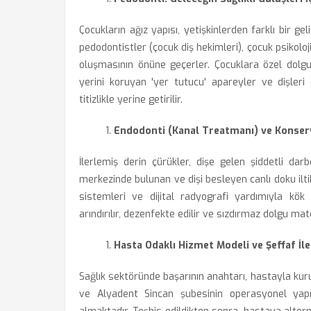
Çocukların ağız yapısı, yetişkinlerden farklı bir g
pedodontistler (çocuk diş hekimleri), çocuk psikolo
oluşmasının önüne geçerler. Çocuklara özel dolgul
yerini koruyan 'yer tutucu' apareyler ve dişleri
titizlikle yerine getirilir.
Endodonti (Kanal Treatmanı) ve Konserv
İlerlemiş derin çürükler, dişe gelen şiddetli da
merkezinde bulunan ve dişi besleyen canlı doku ilti
sistemleri ve dijital radyografi yardımıyla kök
arındırılır, dezenfekte edilir ve sızdırmaz dolgu mat
Hasta Odaklı Hizmet Modeli ve Şeffaf İle
Sağlık sektöründe başarının anahtarı, hastayla ku
ve Alyadent Sincan şubesinin operasyonel yapı