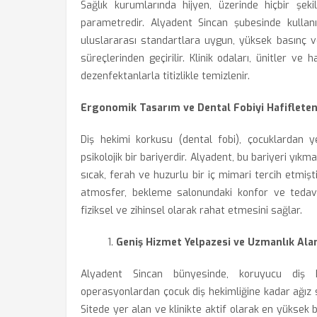
Sağlık kurumlarında hijyen, üzerinde hiçbir şe
parametredir. Alyadent Sincan şubesinde kullan
uluslararası standartlara uygun, yüksek basınç ve
süreçlerinden geçirilir. Klinik odaları, ünitler v
dezenfektanlarla titizlikle temizlenir.
Ergonomik Tasarım ve Dental Fobiyi Hafiflete
Diş hekimi korkusu (dental fobi), çocuklardan 
psikolojik bir bariyerdir. Alyadent, bu bariyeri yı
sıcak, ferah ve huzurlu bir iç mimari tercih etmişti
atmosfer, bekleme salonundaki konfor ve tedavi 
fiziksel ve zihinsel olarak rahat etmesini sağlar.
Geniş Hizmet Yelpazesi ve Uzmanlık Ala
Alyadent Sincan bünyesinde, koruyucu diş h
operasyonlardan çocuk diş hekimliğine kadar ağız sa
Sitede yer alan ve klinikte aktif olarak en yüksek