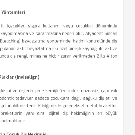
) Yöntemleri
tli içecekler, sigara kullanımı veya çocukluk döneminde
inin kaybolmasına ve sararmasına neden olur. Alyadent Sincan
e Bleaching) beyazlatma yönteminde, hekim kontrolünde diş
gulanan aktif beyazlatma jeli özel bir ışık kaynağı ile aktive
cunda diş rengi, minesine hiçbir zarar verilmeden 2 ila 4 ton
Plaklar (Invisalign)
işkisini ve dişlerin çene kemiği üzerindeki düzensiz, çapraşık
todontik tedaviler sadece çocuklara değil, sağlıklı diş eti ve
ygulanabilmektedir. Kliniğimizde geleneksel metal braketler
aketlerin yanı sıra, dijital diş hekimliğinin en büyük
sunulmaktadır.
çin Çocuk Diş Hekimliği